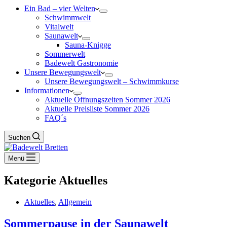
Ein Bad – vier Welten
Schwimmwelt
Vitalwelt
Saunawelt
Sauna-Knigge
Sommerwelt
Badewelt Gastronomie
Unsere Bewegungswelt
Unsere Bewegungswelt – Schwimmkurse
Informationen
Aktuelle Öffnungszeiten Sommer 2026
Aktuelle Preisliste Sommer 2026
FAQ´s
Suchen
Menü
Kategorie
Aktuelles
Aktuelles
,
Allgemein
Sommerpause in der Saunawelt